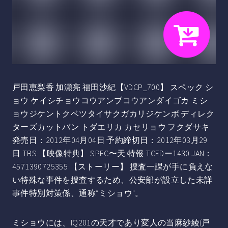
戸田恵梨香 加瀬亮 福田沙紀【VDCP_700】 スペック シ
ョウ ケイシチョウコウアンブコウアンダイゴカ ミシ
ョウジケントクベツタイサクガカリジケンボ ディレク
ターズカットバン トダエリカ カセリョウ フクダサキ
発売日：2012年04月04日 予約締切日：2012年03月29
日 TBS 【映像特典】 SPEC〜天 特報 TCEDー1430 JAN：
4571390725355 【ストーリー】 捜査一課が手に負えな
い特殊な事件を捜査するため、公安部が設立した未詳
事件特別対策係、通称“ミショウ"。
ミショウには、IQ201の天才であり変人の当麻紗綾(戸