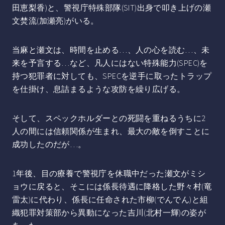
田恵梨香)と、警視庁特殊部隊(SIT)出身で叩き上げの瀬
文焚流(加瀬亮)がいる。
当麻と瀬文は、時間を止める…、人の心を読む…、未
来を予言する…など、凡人にはない特殊能力(SPEC)を
持つ犯罪者に対しても、SPECを逆手に取ったトラップ
を仕掛け、息詰まるような攻防を繰り広げる。
そして、スペックホルダーとの死闘を重ねるうちに2
人の間には信頼関係が生まれ、最大の敵を倒すことに
成功したのだが…。
1年後、目の療養で警視庁を休職中だった瀬文がミシ
ョウに戻ると、そこには係長待遇に降格した野々村(竜
雷太)に代わり、係長に任命された市柳(でんでん)と組
織犯罪対策部から異動になった吉川(北村一輝)の姿が