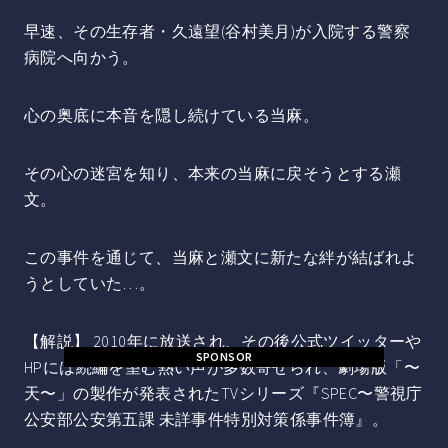
早速、その生存者・久遠望(谷村美月)が入院する警察
病院へ向かう。
心の奥底に本音を隠し続けている当麻。
その心の迷宮を知り、本来の当麻に戻そうとする瀬
文。
この事件を通じて、当麻と瀬文に新たな絆が結ばれよ
うとしていた…。
【解説】 2010年に放送され、その後公式ツイッターや
SPONSOR
HPには続編を望む熱い声が多数寄せられ、劇場版「〜
天〜」の製作が発表されたTVシリーズ『SPEC〜警視庁
公安部公安第五課 未詳事件特別対策係事件簿』。