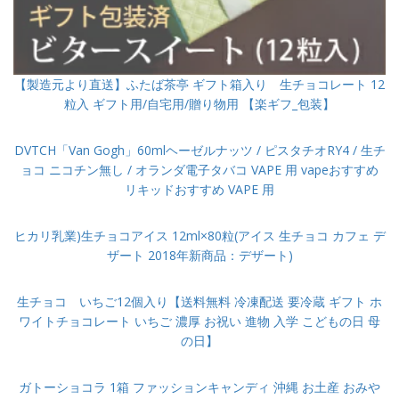
【製造元より直送】ふたば茶亭 ギフト箱入り 生チョコレート 12
粒入 ギフト用/自宅用/贈り物用 【楽ギフ_包装】
DVTCH「Van Gogh」60mlヘーゼルナッツ / ピスタチオRY4 / 生チ
ョコ ニコチン無し / オランダ電子タバコ VAPE 用 vapeおすすめ
リキッドおすすめ VAPE 用
ヒカリ乳業)生チョコアイス 12ml×80粒(アイス 生チョコ カフェ デ
ザート 2018年新商品：デザート)
生チョコ いちご12個入り【送料無料 冷凍配送 要冷蔵 ギフト ホ
ワイトチョコレート いちご 濃厚 お祝い 進物 入学 こどもの日 母
の日】
ガトーショコラ 1箱 ファッションキャンディ 沖縄 お土産 おみや