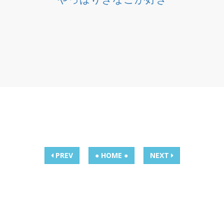
PREV
● HOME ●
NEXT